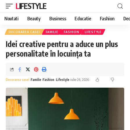
LIFESTYLE
Noutati
Beauty
Business
Educatie
Fashion
Dec
DECORAREA CASEI
FAMILIE
FASHION
LIFESTYLE
Idei creative pentru a aduce un plus
personalitate în locuința ta
Decorarea casei
Familie
Fashion
Lifestyle
iulie 26, 2026