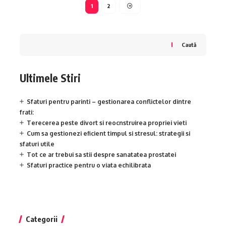
1
2
Caută
Ultimele Stiri
Sfaturi pentru parinti – gestionarea conflictelor dintre
frati:
Terecerea peste divort si reocnstruirea propriei vieti
Cum sa gestionezi eficient timpul si stresul: strategii si
sfaturi utile
Tot ce ar trebui sa stii despre sanatatea prostatei
Sfaturi practice pentru o viata echilibrata
Categorii