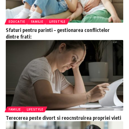
EDUCATIE
FAMILIE
LIFESTYLE
Sfaturi pentru parinti – gestionarea conflictelor
dintre frati:
FAMILIE
LIFESTYLE
Terecerea peste divort si reocnstruirea propriei vieti