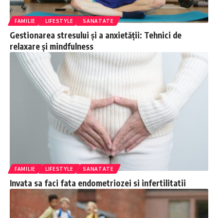
FAMILIE
LIFESTYLE
SANATATE
Gestionarea stresului și a anxietății: Tehnici de
relaxare și mindfulness
FAMILIE
LIFESTYLE
SANATATE
Invata sa faci fata endometriozei si infertilitatii