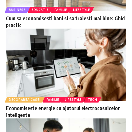
BUSINESS
EDUCATIE
FAMILIE
LIFESTYLE
Cum sa economisesti bani si sa traiesti mai bine: Ghid
practic
DECORAREA CASEI
FAMILIE
LIFESTYLE
TECH
Economiseste energie cu ajutorul electrocasnicelor
inteligente