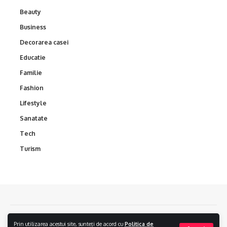
Beauty
Business
Decorarea casei
Educatie
Familie
Fashion
Lifestyle
Sanatate
Tech
Turism
Contact
Politica de confidentialitate
Politica Cookies
Prin utilizarea acestui site, sunteți de acord cu
Politica de