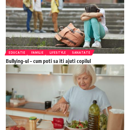
EDUCATIE
FAMILIE
LIFESTYLE
SANATATE
Bullying-ul – cum poti sa iti ajuti copilul