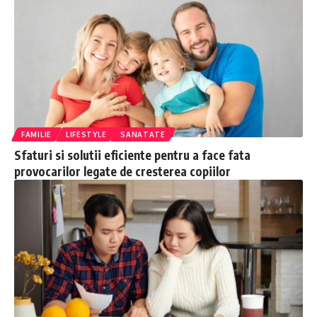
FAMILIE
LIFESTYLE
SANATATE
Sfaturi si solutii eficiente pentru a face fata
provocarilor legate de cresterea copiilor